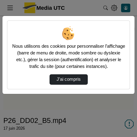
Media UTC
Rechercher
Accueil
Vidéos
P26_DD02_B5.mp4
Nous utilisons des cookies pour personnaliser l’affichage
(barre de menu de droite, mode sombre ou dyslexie
etc.), gérer la session (authentification) et analyser le
trafic du site (pour certaines instances).
Lire
J’ai compris
la
vidéo
P26_DD02_B5.mp4
17 juin 2026