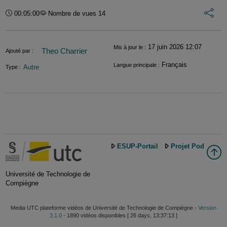
Int
Durée :
00:05:00
Nombre de vues 14
Informations
17 juin 2026 12:07
Mis à jour le :
Theo Charrier
Ajouté par :
Français
Langue principale :
Autre
Type :
ESUP-Portail
Projet Pod
Université de Technologie de
Compiègne
Media UTC plateforme vidéos de Université de Technologie de Compiègne -
Version
3.1.0
- 1890 vidéos disponibles [ 26 days, 13:37:13 ]