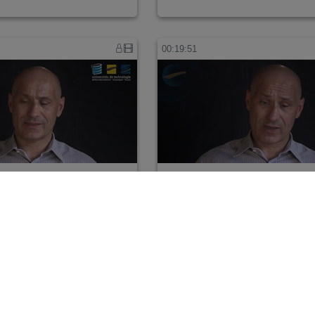
00:19:51
C11
ALBERTI 11 - C10
00:17:06