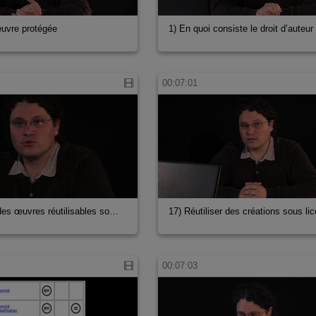
œuvre protégée
1) En quoi consiste le droit d’auteur
00:07:01
des œuvres réutilisables so…
17) Réutiliser des créations sous l
00:07:03