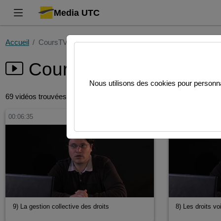
Media UTC
Accueil
CoursTV
CoursTV
Video
Audio
Nous utilisons des cookies pour personnal
69 vidéos trouvées
00:06:35
00:05:36
9) La gestion collective des droits
8) Les droits vo