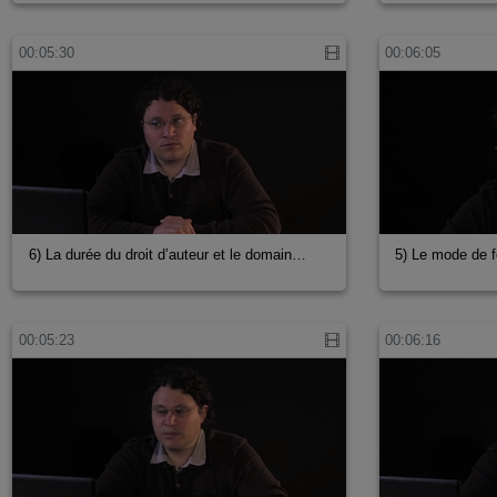
00:05:30
00:06:05
6) La durée du droit d’auteur et le domain…
5) Le mode de 
00:05:23
00:06:16