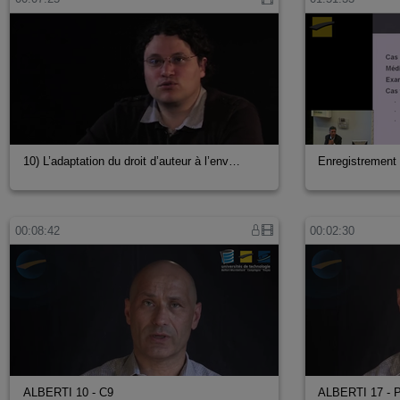
10) L’adaptation du droit d’auteur à l’env…
Enregistrement
00:08:42
00:02:30
ALBERTI 10 - C9
ALBERTI 17 - 