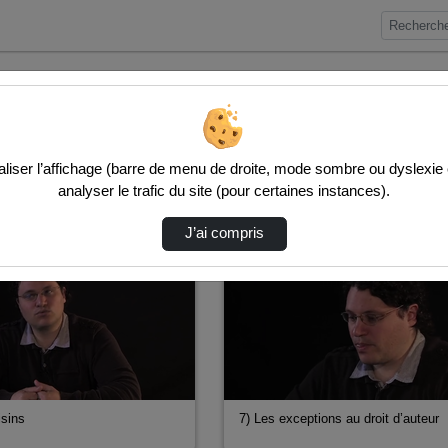
iser l’affichage (barre de menu de droite, mode sombre ou dyslexie etc
analyser le trafic du site (pour certaines instances).
J’ai compris
00:08:20
isins
7) Les exceptions au droit d’auteur