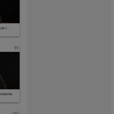
Systèmes
|-
SY12
UVA
|-
AS01
|-
STA00 - Statique
nces l…
|-
TP Biologie
Winter School 2015
echerche