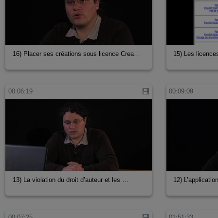
16) Placer ses créations sous licence Crea…
15) Les licenc
00:06:19
00:09:09
13) La violation du droit d’auteur et les …
12) L’applicatio
00:07:25
01:51:33