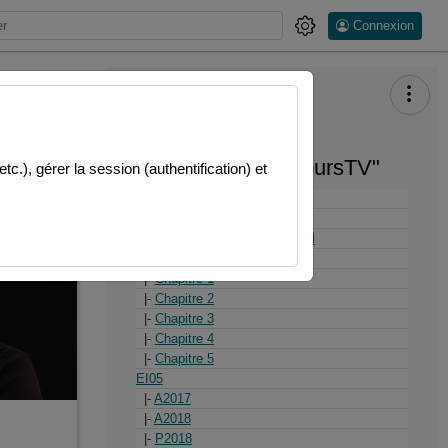
Connexion
Thèmes de "CoursTV"
.), gérer la session (authentification) et
(Non classé)
|-
Séminaire GE90
|-
utilisation matériel Roberval
Algèbre linéaire
|-
Chapitre 1
|-
Chapitre 2
|-
Chapitre 3
|-
Chapitre 4
|-
Chapitre 5
EI05
|-
A2017
|-
A2018
|-
P2018