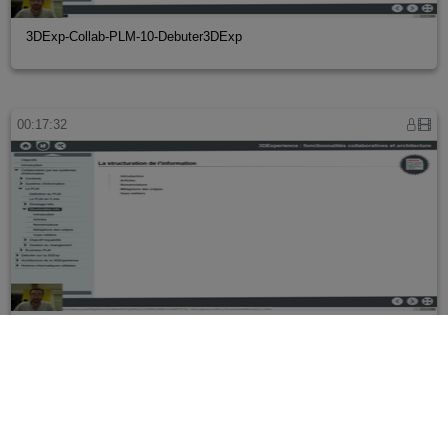
3DExp-Collab-PLM-10-Debuter3DExp
00:17:32
3DExp-Collab-PLM-03-FonctBasesPLM
00:09:22