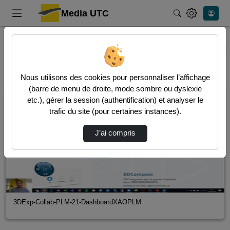
Media UTC
Rechercher
Accueil
Vidéos
15 vidéos trouvées
Audio
Video
Nous utilisons des cookies pour personnaliser l’affichage
(barre de menu de droite, mode sombre ou dyslexie
00:02:26
etc.), gérer la session (authentification) et analyser le
trafic du site (pour certaines instances).
J’ai compris
3DExp-Collab-PLM-21-DashboardXAOPLM