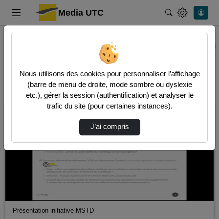
Media UTC
Rechercher
Accueil
Uncategorized
Uncategorized
Video
Audio
Nous utilisons des cookies pour personnaliser l’affichage
(barre de menu de droite, mode sombre ou dyslexie
157 vidéos trouvées
etc.), gérer la session (authentification) et analyser le
trafic du site (pour certaines instances).
01:29:37
J’ai compris
Présentation initiative MSTD