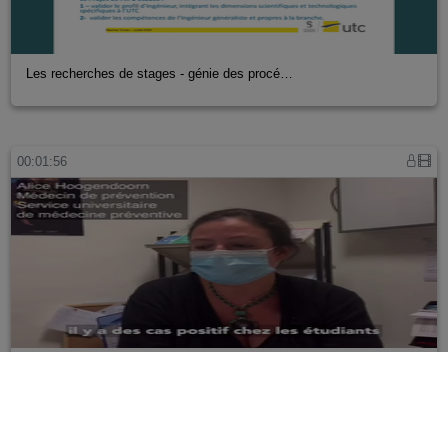
Les recherches de stages - génie des procé…
00:01:56
Tous ensemble, respectons les gestes barri…