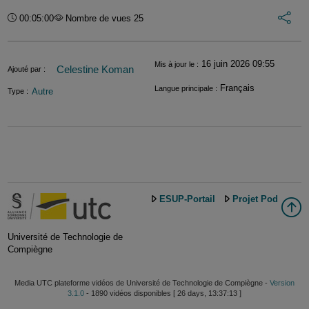
Int
Durée :
00:05:00
Nombre de vues 25
Informations
16 juin 2026 09:55
Mis à jour le :
Celestine Koman
Ajouté par :
Français
Langue principale :
Autre
Type :
ESUP-Portail
Projet Pod
Université de Technologie de
Compiègne
Media UTC plateforme vidéos de Université de Technologie de Compiègne -
Version
3.1.0
- 1890 vidéos disponibles [ 26 days, 13:37:13 ]