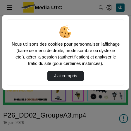
Media UTC
Rechercher
Accueil
Vidéos
P26_DD02_GroupeA3.mp4
Nous utilisons des cookies pour personnaliser l’affichage
(barre de menu de droite, mode sombre ou dyslexie
etc.), gérer la session (authentification) et analyser le
trafic du site (pour certaines instances).
Lire
J’ai compris
la
vidéo
P26_DD02_GroupeA3.mp4
16 juin 2026