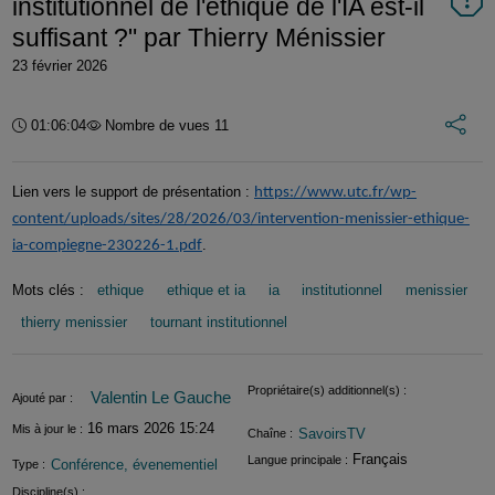
institutionnel de l'éthique de l'IA est-il
suffisant ?" par Thierry Ménissier
23 février 2026
Int
Durée :
01:06:04
Nombre de vues 11
Lien vers le support de présentation :
https://www.utc.fr/wp-
content/uploads/sites/28/2026/03/intervention-menissier-ethique-
.
ia-compiegne-230226-1.pdf
Mots clés :
ethique
ethique et ia
ia
institutionnel
menissier
thierry menissier
tournant institutionnel
Informations
Propriétaire(s) additionnel(s) :
Valentin Le Gauche
Ajouté par :
16 mars 2026 15:24
Mis à jour le :
SavoirsTV
Chaîne :
Français
Langue principale :
Conférence, évenementiel
Type :
Discipline(s) :