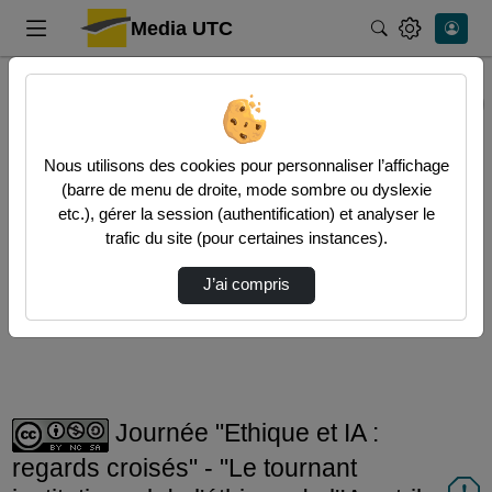
Media UTC
Rechercher
Accueil
Vidéos
Journée "Ethique et IA : regards croisés" - …
Nous utilisons des cookies pour personnaliser l’affichage
(barre de menu de droite, mode sombre ou dyslexie
etc.), gérer la session (authentification) et analyser le
trafic du site (pour certaines instances).
Lire
J’ai compris
la
vidéo
Journée "Ethique et IA :
regards croisés" - "Le tournant