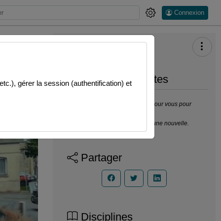
Connexion
Prendre des notes
.), gérer la session (authentification) et
Il n’y a pas de note disponible pour vous pour
cette vidéo.
Connectez-vous pour en créer une nouvelle.
Partager
Disciplines