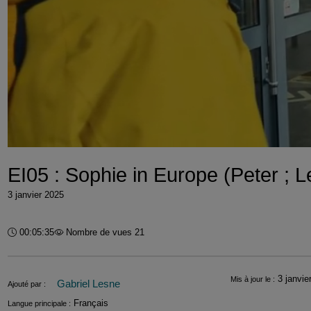
EI05 : Sophie in Europe (Peter ; 
3 janvier 2025
Durée :
00:05:35
Nombre de vues 21
Informations
3 janvie
Mis à jour le :
Gabriel Lesne
Ajouté par :
Français
Langue principale :