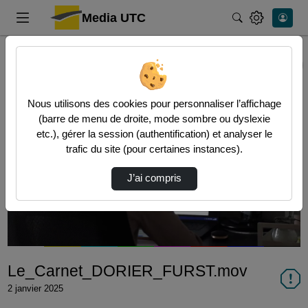
Media UTC
Rechercher
Accueil
Vidéos
Le_Carnet_DORIER_FURST.mov
Nous utilisons des cookies pour personnaliser l’affichage
(barre de menu de droite, mode sombre ou dyslexie
etc.), gérer la session (authentification) et analyser le
trafic du site (pour certaines instances).
Lire
J’ai compris
la
vidéo
Le_Carnet_DORIER_FURST.mov
2 janvier 2025