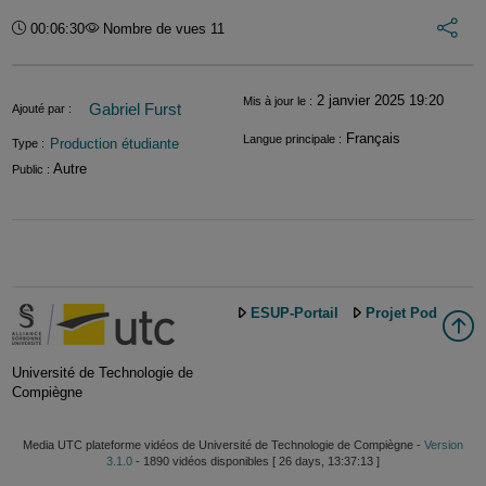
Int
Durée :
00:06:30
Nombre de vues 11
Informations
2 janvier 2025 19:20
Mis à jour le :
Gabriel Furst
Ajouté par :
Français
Langue principale :
Production étudiante
Type :
Autre
Public :
ESUP-Portail
Projet Pod
Université de Technologie de
Compiègne
Media UTC plateforme vidéos de Université de Technologie de Compiègne -
Version
3.1.0
- 1890 vidéos disponibles [ 26 days, 13:37:13 ]