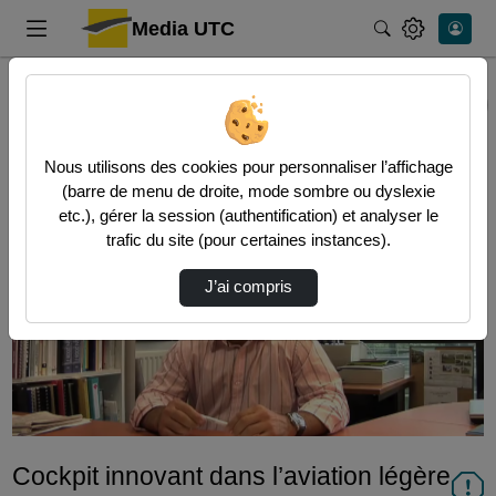
Media UTC
Rechercher
Accueil
InfoTV
Cockpit Innovant Dans L’Aviation Légère
InfoTV
Nous utilisons des cookies pour personnaliser l’affichage
(barre de menu de droite, mode sombre ou dyslexie
etc.), gérer la session (authentification) et analyser le
trafic du site (pour certaines instances).
J’ai compris
Lire
la
vidéo
Cockpit innovant dans l’aviation légère