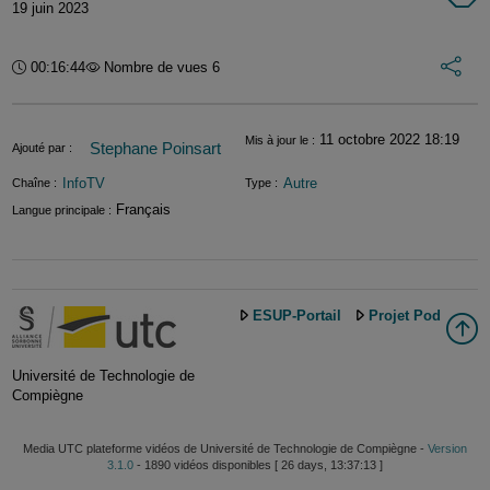
19 juin 2023
Int
Durée :
00:16:44
Nombre de vues 6
Informations
11 octobre 2022 18:19
Mis à jour le :
Stephane Poinsart
Ajouté par :
InfoTV
Autre
Chaîne :
Type :
Français
Langue principale :
ESUP-Portail
Projet Pod
Université de Technologie de
Compiègne
Media UTC plateforme vidéos de Université de Technologie de Compiègne -
Version
3.1.0
- 1890 vidéos disponibles [ 26 days, 13:37:13 ]