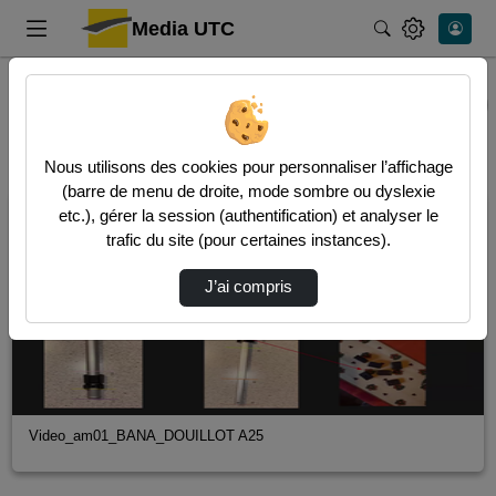
Media UTC
Rechercher
Accueil
Vidéos
1 vidéo trouvée
Audio
Video
Nous utilisons des cookies pour personnaliser l’affichage
(barre de menu de droite, mode sombre ou dyslexie
00:14:19
etc.), gérer la session (authentification) et analyser le
trafic du site (pour certaines instances).
J’ai compris
Video_am01_BANA_DOUILLOT A25