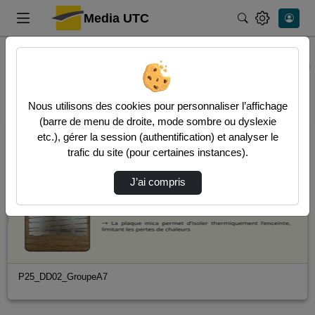
Media UTC
Rechercher
Accueil
Vidéos
1 vidéo trouvée
Audio
Video
Nous utilisons des cookies pour personnaliser l’affichage
(barre de menu de droite, mode sombre ou dyslexie
00:04:39
etc.), gérer la session (authentification) et analyser le
trafic du site (pour certaines instances).
J’ai compris
P25_DD02_GroupeA7